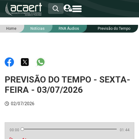
Home
Notícias
RNA Áudios
Previsão do Tempo
HOME
INSTITUCIONAL
ASSOCIADOS
RCA
RNA
NOTÍCIAS
SERVIÇOS
PREVISÃO DO TEMPO - SEXTA-
INTEGRIDADE
FEIRA - 03/07/2026
02/07/2026
00:00
01:44