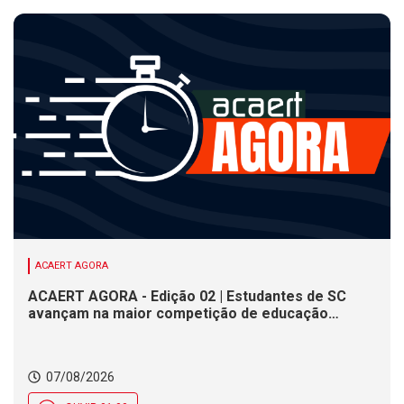
ACAERT AGORA
ACAERT AGORA - Edição 02 | Estudantes de SC
avançam na maior competição de educação
profissional do mundo. Evento nacional de
cerâmica analisa indústria em SC. Alesc encerra
inscrições para Certificação de Responsabilidade
07/08/2026
Social nesta sexta (7)