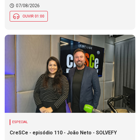
Chance de chuva diminui ao longo do dia, mas se
07/08/2026
mantém em parte de SC
OUVIR 01:00
ESPECIAL
CreSCe - episódio 110 - João Neto - SOLVEFY