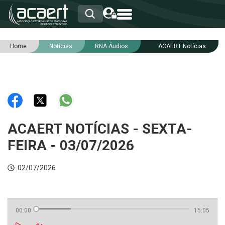
Home
Notícias
RNA Áudios
ACAERT Notícias
HOME
INSTITUCIONAL
ASSOCIADOS
RCA
RNA
NOTÍCIAS
SERVIÇOS
ACAERT NOTÍCIAS - SEXTA-
INTEGRIDADE
FEIRA - 03/07/2026
02/07/2026
00:00
15:05