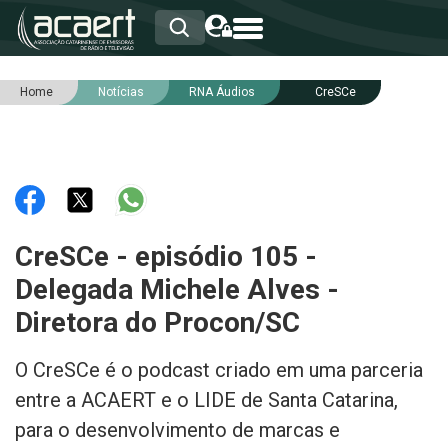
Home
Notícias
RNA Áudios
CreSCe
HOME
INSTITUCIONAL
ASSOCIADOS
RCA
RNA
NOTÍCIAS
SERVIÇOS
CreSCe - episódio 105 -
INTEGRIDADE
Delegada Michele Alves -
Diretora do Procon/SC
O CreSCe é o podcast criado em uma parceria
entre a ACAERT e o LIDE de Santa Catarina,
para o desenvolvimento de marcas e