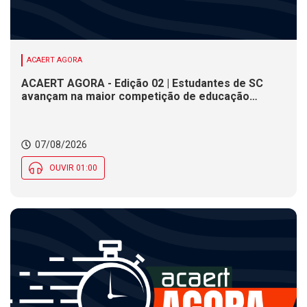
ACAERT AGORA
ACAERT AGORA - Edição 02 | Estudantes de SC
avançam na maior competição de educação
profissional do mundo. Evento nacional de
cerâmica analisa indústria em SC. Alesc encerra
inscrições para Certificação de Responsabilidade
07/08/2026
Social nesta sexta (7)
OUVIR 01:00