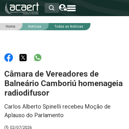
Home
Notícias
Todas as Notícias
HOME
INSTITUCIONAL
ASSOCIADOS
RCA
RNA
NOTÍCIAS
SERVIÇOS
Câmara de Vereadores de
INTEGRIDADE
Balneário Camboriú homenageia
radiodifusor
Carlos Alberto Spinelli recebeu Moção de
Aplauso do Parlamento
02/07/2026