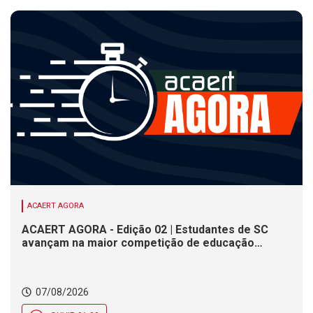
ACAERT AGORA
ACAERT AGORA - Edição 02 | Estudantes de SC
avançam na maior competição de educação
profissional do mundo. Evento nacional de
cerâmica analisa indústria em SC. Alesc encerra
inscrições para Certificação de Responsabilidade
07/08/2026
Social nesta sexta (7)