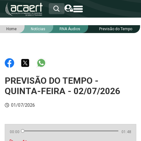
Home
Notícias
RNA Áudios
Previsão do Tempo
HOME
INSTITUCIONAL
ASSOCIADOS
RCA
RNA
NOTÍCIAS
SERVIÇOS
PREVISÃO DO TEMPO -
INTEGRIDADE
QUINTA-FEIRA - 02/07/2026
01/07/2026
00:00
01:48