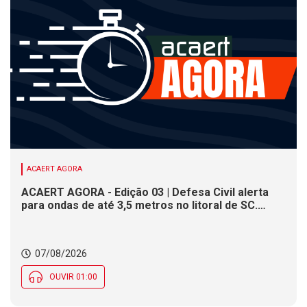
ACAERT AGORA
ACAERT AGORA - Edição 03 | Defesa Civil alerta
para ondas de até 3,5 metros no litoral de SC.
Município de SC encerra inscrições para concurso
público nesta sexta (7). Festa das Origens celebra
tradições indígenas e de imigrantes em SC
07/08/2026
OUVIR 01:00