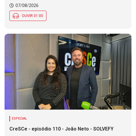
Chance de chuva diminui ao longo do dia, mas se
07/08/2026
mantém em parte de SC
OUVIR 01:00
ESPECIAL
CreSCe - episódio 110 - João Neto - SOLVEFY