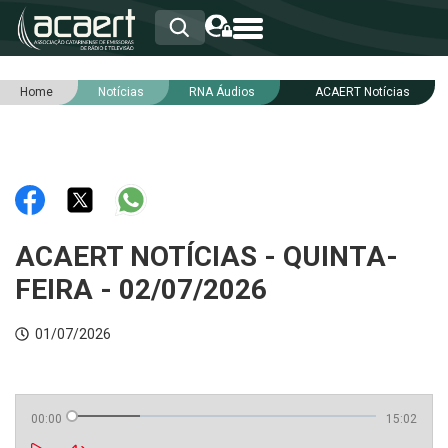
Home
Notícias
RNA Áudios
ACAERT Notícias
HOME
INSTITUCIONAL
ASSOCIADOS
RCA
RNA
NOTÍCIAS
SERVIÇOS
ACAERT NOTÍCIAS - QUINTA-
INTEGRIDADE
FEIRA - 02/07/2026
01/07/2026
00:00
15:02