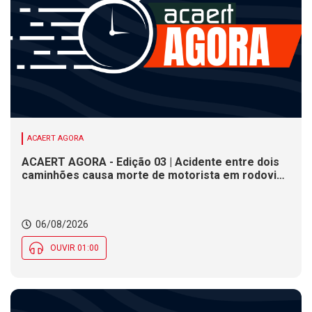
ACAERT AGORA
ACAERT AGORA - Edição 03 | Acidente entre dois
caminhões causa morte de motorista em rodovia
federal de SC. Seminário estadual debate práticas
de vigilância sanitária em SC. Rodeio Crioulo
Nacional recebe 15 mil pessoas a partir desta
06/08/2026
quinta (6) em SC
OUVIR 01:00