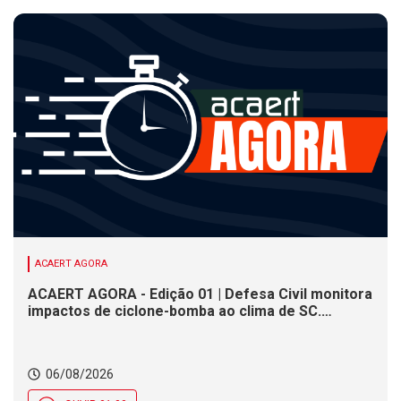
ACAERT AGORA
ACAERT AGORA - Edição 01 | Defesa Civil monitora
impactos de ciclone-bomba ao clima de SC.
SENAI/SC conclui seletivas para a maior
competição de educação profissional do mundo.
Município de SC encerra inscrições para processo
06/08/2026
seletivo nesta quinta (6)