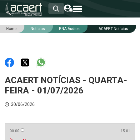
Home
Notícias
RNA Áudios
ACAERT Notícias
HOME
INSTITUCIONAL
ASSOCIADOS
RCA
RNA
NOTÍCIAS
SERVIÇOS
ACAERT NOTÍCIAS - QUARTA-
INTEGRIDADE
FEIRA - 01/07/2026
30/06/2026
00:00
15:01