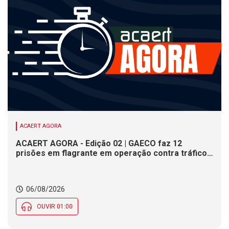
ACAERT AGORA
ACAERT AGORA - Edição 02 | GAECO faz 12
prisões em flagrante em operação contra tráfico
de drogas em SC. DNIT alerta para interdições a
partir desta quinta (6) em rodovia federal de SC.
Evento debate tendências da indústria nacional de
06/08/2026
cerâmica em SC
OUVIR 01:00