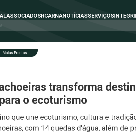
NAL
ASSOCIADOS
RCA
RNA
NOTÍCIAS
SERVIÇOS
INTEGRI
Malas Prontas
achoeiras transforma destin
 para o ecoturismo
no que une ecoturismo, cultura e tradição
eiras, com 14 quedas d'água, além de pr