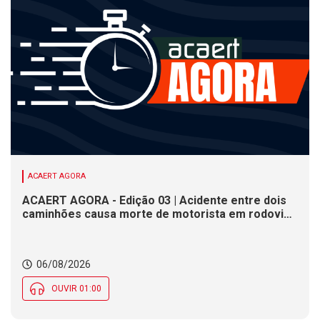
ACAERT AGORA
ACAERT AGORA - Edição 03 | Acidente entre dois
caminhões causa morte de motorista em rodovia
federal de SC. Seminário estadual debate práticas
de vigilância sanitária em SC. Rodeio Crioulo
Nacional recebe 15 mil pessoas a partir desta
06/08/2026
quinta (6) em SC
OUVIR 01:00