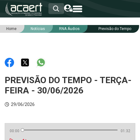
Home
Notícias
RNA Áudios
Previsão do Tempo
HOME
INSTITUCIONAL
ASSOCIADOS
RCA
RNA
NOTÍCIAS
SERVIÇOS
PREVISÃO DO TEMPO - TERÇA-
INTEGRIDADE
FEIRA - 30/06/2026
29/06/2026
00:00
01:32