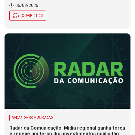
Município de SC encerra inscrições para processo
06/08/2026
seletivo nesta quinta (6)
OUVIR 01:00
RADAR DA COMUNICAÇÃO
Radar da Comunicação: Mídia regional ganha força
e recebe um terço dos investimentos publicitários