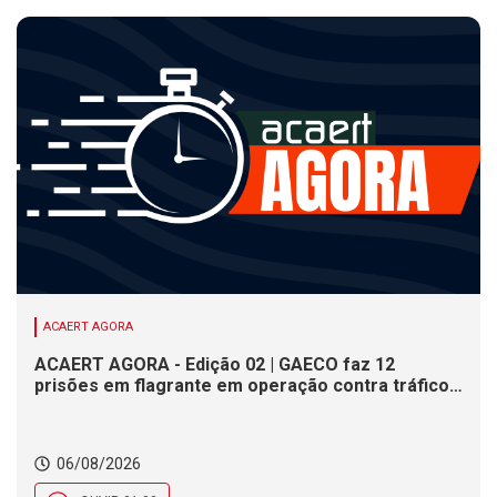
ACAERT AGORA
ACAERT AGORA - Edição 02 | GAECO faz 12
prisões em flagrante em operação contra tráfico
de drogas em SC. DNIT alerta para interdições a
partir desta quinta (6) em rodovia federal de SC.
Evento debate tendências da indústria nacional de
06/08/2026
cerâmica em SC