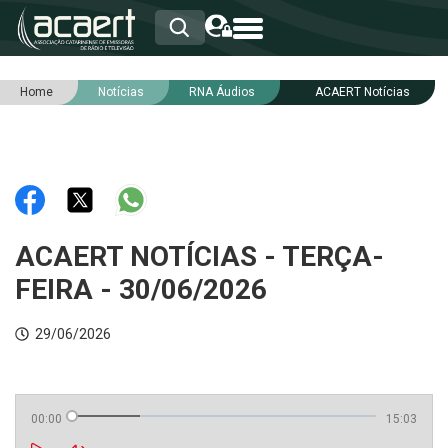
Home
Notícias
RNA Áudios
ACAERT Notícias
HOME
INSTITUCIONAL
ASSOCIADOS
RCA
RNA
NOTÍCIAS
SERVIÇOS
ACAERT NOTÍCIAS - TERÇA-
INTEGRIDADE
FEIRA - 30/06/2026
29/06/2026
00:00
15:03