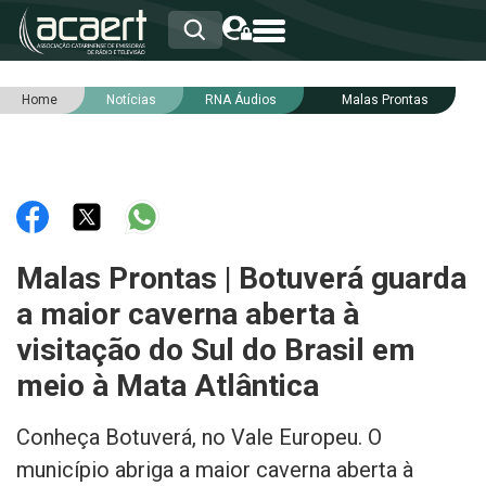
Home
Notícias
RNA Áudios
Malas Prontas
HOME
INSTITUCIONAL
ASSOCIADOS
RCA
RNA
NOTÍCIAS
SERVIÇOS
Malas Prontas | Botuverá guarda
INTEGRIDADE
a maior caverna aberta à
visitação do Sul do Brasil em
meio à Mata Atlântica
Conheça Botuverá, no Vale Europeu. O
município abriga a maior caverna aberta à