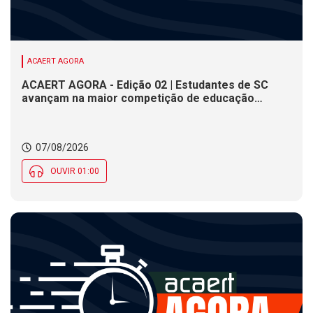
ACAERT AGORA
ACAERT AGORA - Edição 02 | Estudantes de SC
avançam na maior competição de educação
profissional do mundo. Evento nacional de
cerâmica analisa indústria em SC. Alesc encerra
inscrições para Certificação de Responsabilidade
07/08/2026
Social nesta sexta (7)
OUVIR 01:00