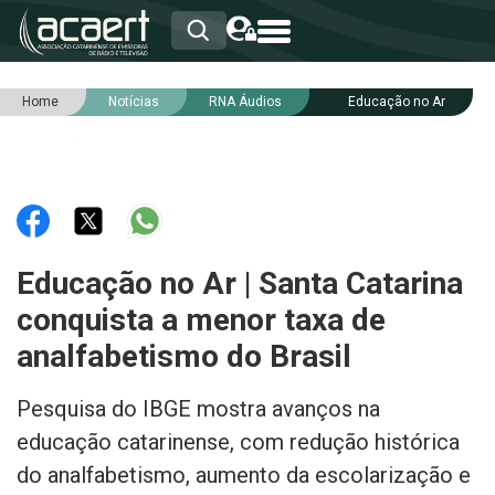
Home
Notícias
RNA Áudios
Educação no Ar
HOME
INSTITUCIONAL
ASSOCIADOS
RCA
RNA
NOTÍCIAS
SERVIÇOS
Educação no Ar | Santa Catarina
INTEGRIDADE
conquista a menor taxa de
analfabetismo do Brasil
Pesquisa do IBGE mostra avanços na
educação catarinense, com redução histórica
do analfabetismo, aumento da escolarização e