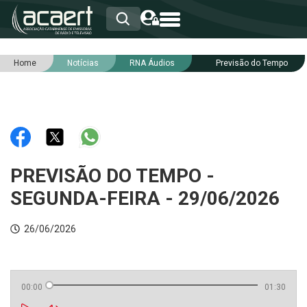
Home
Notícias
RNA Áudios
Previsão do Tempo
HOME
INSTITUCIONAL
ASSOCIADOS
RCA
RNA
NOTÍCIAS
SERVIÇOS
PREVISÃO DO TEMPO -
INTEGRIDADE
SEGUNDA-FEIRA - 29/06/2026
26/06/2026
00:00
01:30