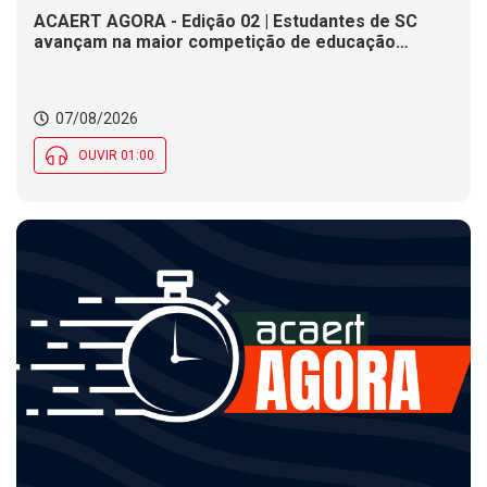
ACAERT AGORA - Edição 02 | Estudantes de SC
avançam na maior competição de educação
profissional do mundo. Evento nacional de
cerâmica analisa indústria em SC. Alesc encerra
inscrições para Certificação de Responsabilidade
07/08/2026
Social nesta sexta (7)
OUVIR 01:00