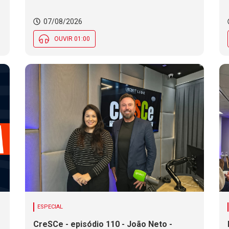
sexta (7). Festa das Origens celebra
tradições indígenas e de imigrantes em
07/08/2026
SC
OUVIR 01:00
ESPECIAL
CreSCe - episódio 110 - João Neto -