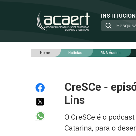
INSTITUCIO
Home
Notícias
RNA Áudios
CreSCe - epis
Lins
O CreSCe é o podcast
Catarina, para o dese