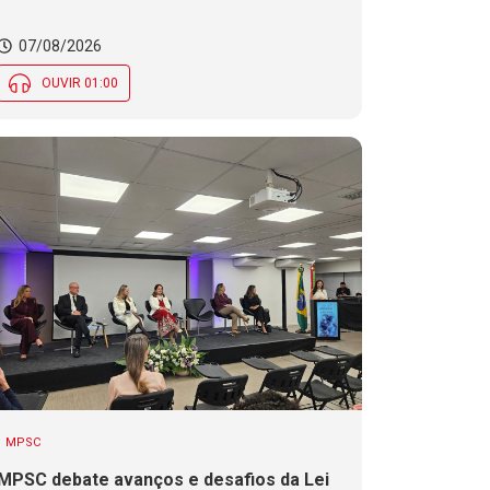
SC. Alesc encerra inscrições para
Certificação de Responsabilidade Social
07/08/2026
nesta sexta (7)
OUVIR 01:00
MPSC
MPSC debate avanços e desafios da Lei