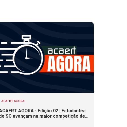
ACAERT AGORA
ACAERT AGORA - Edição 02 | Estudantes
de SC avançam na maior competição de
educação profissional do mundo. Evento
nacional de cerâmica analisa indústria em