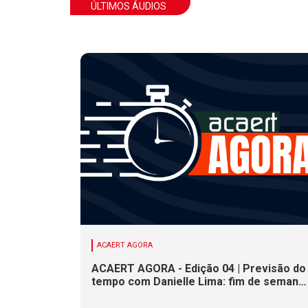
ÚLTIMOS ÁUDIOS
ACAERT AGORA
ACAERT AGORA - Edição 04 | Previsão do
tempo com Danielle Lima: fim de semana
terá redução nas temperaturas e chance
de temporais em SC