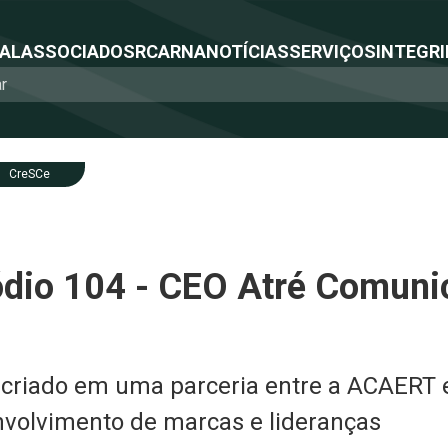
NAL
ASSOCIADOS
RCA
RNA
NOTÍCIAS
SERVIÇOS
INTEGRI
CreSCe
ódio 104 - CEO Atré Comunic
 criado em uma parceria entre a ACAERT e
nvolvimento de marcas e lideranças