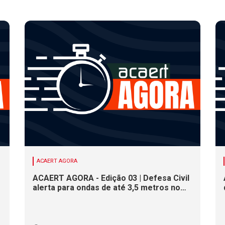
ACAERT AGORA
ACAERT AGORA - Edição 03 | Defesa Civil
alerta para ondas de até 3,5 metros no
litoral de SC. Município de SC encerra
inscrições para concurso público nesta
sexta (7). Festa das Origens celebra