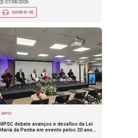
Certificação de Responsabilidade Social
07/08/2026
nesta sexta (7)
OUVIR 01:00
MPSC
MPSC debate avanços e desafios da Lei
Maria da Penha em evento pelos 20 anos
da legislação