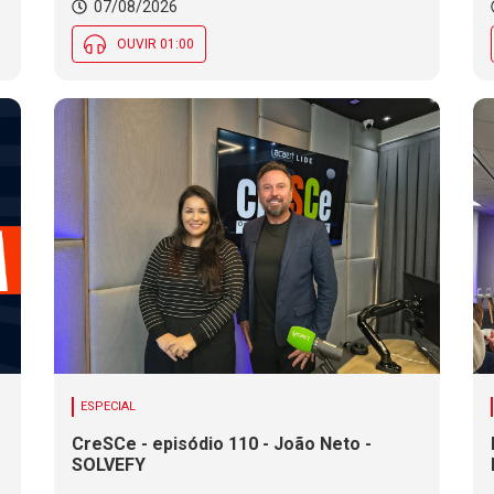
tradições indígenas e de imigrantes em
07/08/2026
SC
OUVIR 01:00
ESPECIAL
CreSCe - episódio 110 - João Neto -
SOLVEFY
o