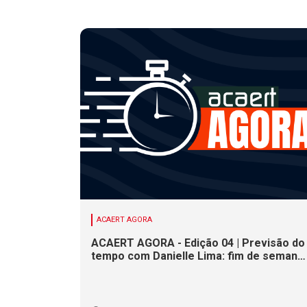
ACAERT AGORA
ACAERT AGORA - Edição 04 | Previsão do
tempo com Danielle Lima: fim de semana
terá redução nas temperaturas e chance
de temporais em SC