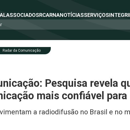
NAL
ASSOCIADOS
RCA
RNA
NOTÍCIAS
SERVIÇOS
INTEGRI
Radar da Comunicação
icação: Pesquisa revela qu
icação mais confiável para 
imentam a radiodifusão no Brasil e no 