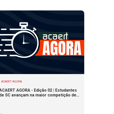
ACAERT AGORA
ACAERT AGORA - Edição 02 | Estudantes
de SC avançam na maior competição de
educação profissional do mundo. Evento
nacional de cerâmica analisa indústria em
SC. Alesc encerra inscrições para