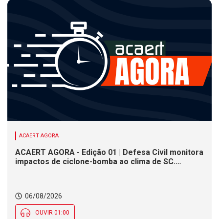
ACAERT AGORA
ACAERT AGORA - Edição 01 | Defesa Civil monitora
impactos de ciclone-bomba ao clima de SC.
SENAI/SC conclui seletivas para a maior
competição de educação profissional do mundo.
Município de SC encerra inscrições para processo
06/08/2026
seletivo nesta quinta (6)
OUVIR 01:00