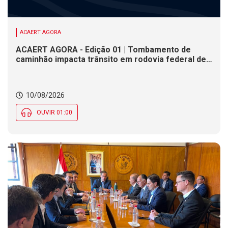
ACAERT AGORA
ACAERT AGORA - Edição 01 | Tombamento de
caminhão impacta trânsito em rodovia federal de
SC. Justiça Eleitoral não tem expediente nesta
segunda (10) em SC. Nebulosidade marca
presença e deixa clima instável ao longo do dia em
10/08/2026
SC
OUVIR 01:00