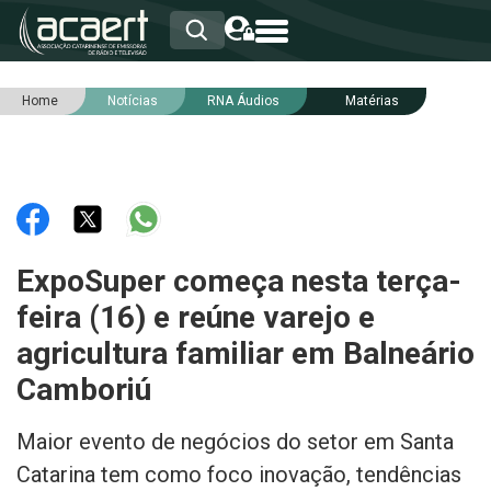
Home
Notícias
RNA Áudios
Matérias
HOME
INSTITUCIONAL
ASSOCIADOS
RCA
RNA
NOTÍCIAS
SERVIÇOS
ExpoSuper começa nesta terça-
INTEGRIDADE
feira (16) e reúne varejo e
agricultura familiar em Balneário
Camboriú
Maior evento de negócios do setor em Santa
Catarina tem como foco inovação, tendências