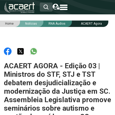
Home
Notícias
RNA Áudios
ACAERT Agora
HOME
INSTITUCIONAL
ASSOCIADOS
RCA
RNA
NOTÍCIAS
SERVIÇOS
ACAERT AGORA - Edição 03 |
INTEGRIDADE
Ministros do STF, STJ e TST
debatem desjudicialização e
modernização da Justiça em SC.
Assembleia Legislativa promove
seminários sobre autismo e