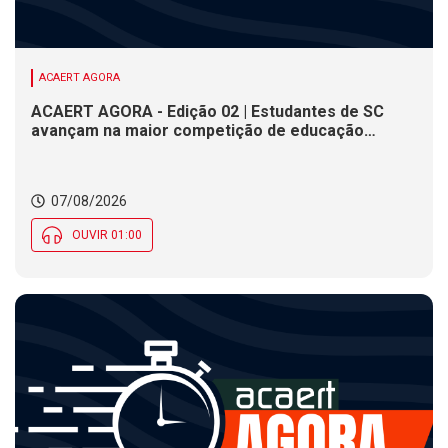
ACAERT AGORA
ACAERT AGORA - Edição 02 | Estudantes de SC
avançam na maior competição de educação
profissional do mundo. Evento nacional de
cerâmica analisa indústria em SC. Alesc encerra
inscrições para Certificação de Responsabilidade
07/08/2026
Social nesta sexta (7)
OUVIR 01:00