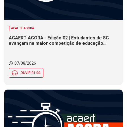
ACAERT AGORA
ACAERT AGORA - Edição 02 | Estudantes de SC
avançam na maior competição de educação
profissional do mundo. Evento nacional de
cerâmica analisa indústria em SC. Alesc encerra
inscrições para Certificação de Responsabilidade
07/08/2026
Social nesta sexta (7)
OUVIR 01:00