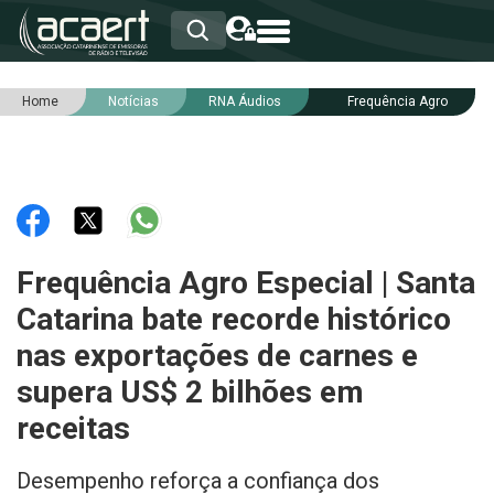
Home
Notícias
RNA Áudios
Frequência Agro
HOME
INSTITUCIONAL
ASSOCIADOS
RCA
RNA
NOTÍCIAS
SERVIÇOS
Frequência Agro Especial | Santa
INTEGRIDADE
Catarina bate recorde histórico
nas exportações de carnes e
supera US$ 2 bilhões em
receitas
Desempenho reforça a confiança dos