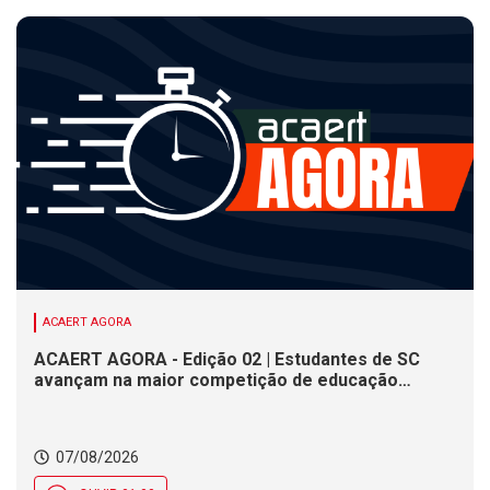
ACAERT AGORA
ACAERT AGORA - Edição 02 | Estudantes de SC
avançam na maior competição de educação
profissional do mundo. Evento nacional de
cerâmica analisa indústria em SC. Alesc encerra
inscrições para Certificação de Responsabilidade
07/08/2026
Social nesta sexta (7)