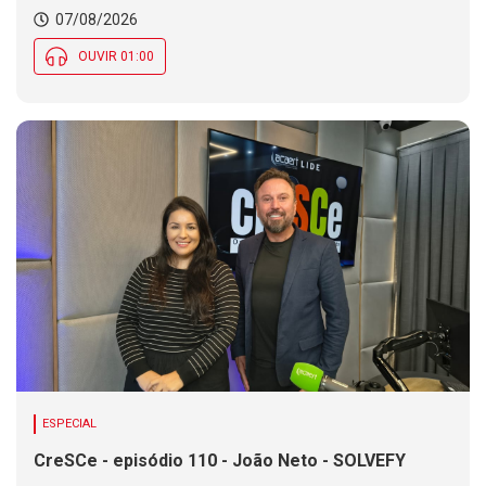
Chance de chuva diminui ao longo do dia, mas se
07/08/2026
mantém em parte de SC
OUVIR 01:00
ESPECIAL
CreSCe - episódio 110 - João Neto - SOLVEFY