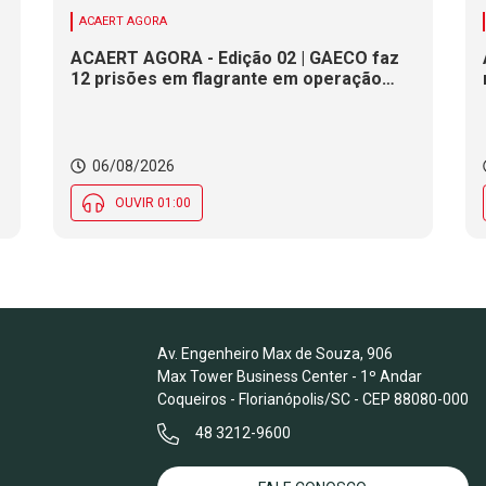
ACAERT AGORA
ACAERT AGORA - Edição 02 | GAECO faz
12 prisões em flagrante em operação
contra tráfico de drogas em SC. DNIT
alerta para interdições a partir desta
quinta (6) em rodovia federal de SC.
Evento debate tendências da indústria
06/08/2026
nacional de cerâmica em SC
OUVIR 01:00
Av. Engenheiro Max de Souza, 906
Max Tower Business Center - 1º Andar
Coqueiros - Florianópolis/SC - CEP 88080-000
48 3212-9600