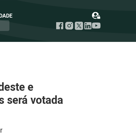
DADE
deste e
s será votada
r