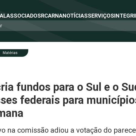
NAL
ASSOCIADOS
RCA
RNA
NOTÍCIAS
SERVIÇOS
INTEGRI
Matérias
ria fundos para o Sul e o Su
es federais para município
emana
ivo na comissão adiou a votação do parece