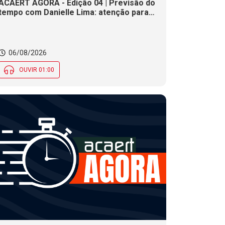
ACAERT AGORA - Edição 04 | Previsão do
tempo com Danielle Lima: atenção para
risco de temporais e vendaval nesta
quinta (6) em SC
06/08/2026
OUVIR 01:00