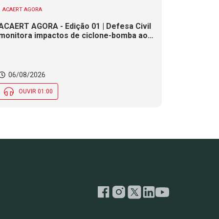
ACAERT AGORA
ACAERT AGORA - Edição 01 | Defesa Civil
monitora impactos de ciclone-bomba ao
clima de SC. SENAI/SC conclui seletivas
para a maior competição de educação
profissional do mundo. Município de SC
encerra inscrições para processo
06/08/2026
seletivo nesta quinta (6)
OUVIR 01:00