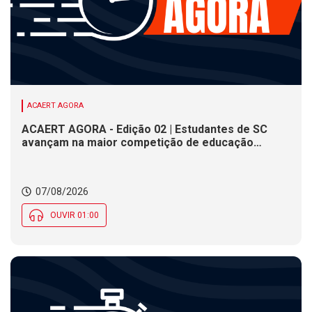
ACAERT AGORA
ACAERT AGORA - Edição 02 | Estudantes de SC
avançam na maior competição de educação
profissional do mundo. Evento nacional de
cerâmica analisa indústria em SC. Alesc encerra
inscrições para Certificação de Responsabilidade
07/08/2026
Social nesta sexta (7)
OUVIR 01:00