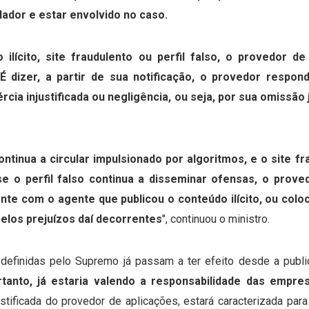
ador e estar envolvido no caso.
 ilícito, site fraudulento ou perfil falso, o provedor 
É dizer, a partir de sua notificação, o provedor respon
rcia injustificada ou negligência, ou seja, por sua omissã
ontinua a circular impulsionado por algoritmos, e o site f
e o perfil falso continua a disseminar ofensas, o proved
te com o agente que publicou o conteúdo ilícito, ou coloc
 pelos prejuízos daí decorrentes
", continuou o ministro.
 definidas pelo Supremo já passam a ter efeito desde a publ
rtanto, já estaria valendo a responsabilidade das empre
justificada do provedor de aplicações, estará caracterizada par