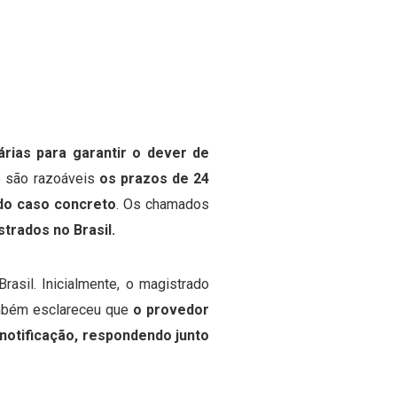
rias para garantir o dever de
e são razoáveis
os prazos de 24
 do caso concreto
.
Os chamados
istrados
no Brasil.
asil. Inicialmente, o magistrado
mbém esclareceu que
o provedor
notificação, respondendo junto