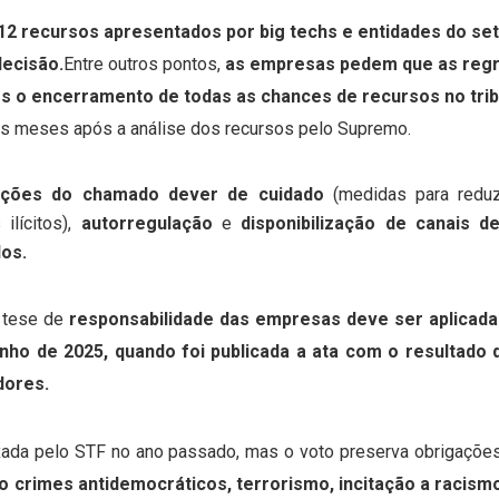
 12 recursos apresentados por big techs e entidades do se
decisão.
Entre outros pontos,
as empresas pedem que as regr
s o encerramento de todas as chances de recursos no trib
ois meses após a análise dos recursos pelo Supremo.
ções do chamado dever de cuidado
(medidas para reduzi
ilícitos),
autorregulação
e
disponibilização de canais d
dos.
 tese de
responsabilidade das empresas deve ser aplicada
 junho de 2025, quando foi publicada a ata com o resultad
dores.
fixada pelo STF no ano passado, mas o voto preserva obrigaçõe
crimes antidemocráticos, terrorismo, incitação a racismo