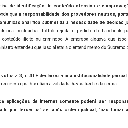
recisa de identificação do conteúdo ofensivo e comprovaç
fende que
a responsabilidade dos provedores neutros, port
comunicacional fica submetida a necessidade de decisão ju
ulsiona conteúdos.
Toffoli rejeita o pedido do Facebook p
 conteúdo ilícito ou criminoso. A empresa alegava que isso 
inistro entendeu que isso afetaria o entendimento do Supremo 
 votos a 3, o STF declarou a inconstitucionalidade parcial
is recursos que discutiam a validade desse trecho da norma.
de aplicações de internet somente poderá ser responsab
ado por terceiros
"
se, após ordem judicial, "não tomar a