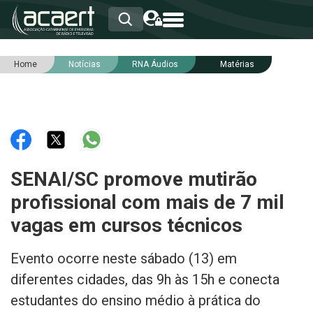
Home
Notícias
RNA Áudios
Matérias
HOME
INSTITUCIONAL
ASSOCIADOS
RCA
RNA
NOTÍCIAS
SERVIÇOS
SENAI/SC promove mutirão
INTEGRIDADE
profissional com mais de 7 mil
vagas em cursos técnicos
Evento ocorre neste sábado (13) em
diferentes cidades, das 9h às 15h e conecta
estudantes do ensino médio à prática do