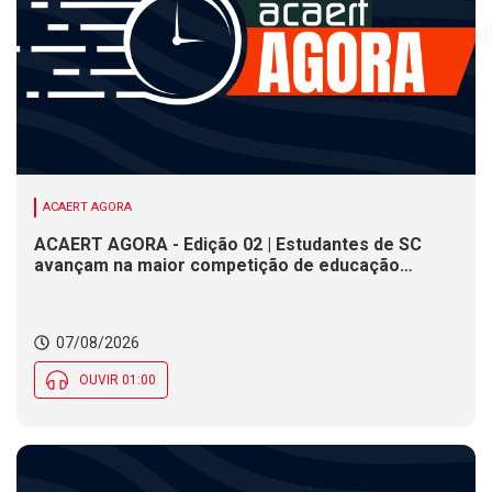
ACAERT AGORA
ACAERT AGORA - Edição 02 | Estudantes de SC
avançam na maior competição de educação
profissional do mundo. Evento nacional de
cerâmica analisa indústria em SC. Alesc encerra
inscrições para Certificação de Responsabilidade
07/08/2026
Social nesta sexta (7)
OUVIR 01:00