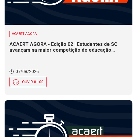
ACAERT AGORA
ACAERT AGORA - Edição 02 | Estudantes de SC
avançam na maior competição de educação
profissional do mundo. Evento nacional de
cerâmica analisa indústria em SC. Alesc encerra
inscrições para Certificação de Responsabilidade
07/08/2026
Social nesta sexta (7)
OUVIR 01:00