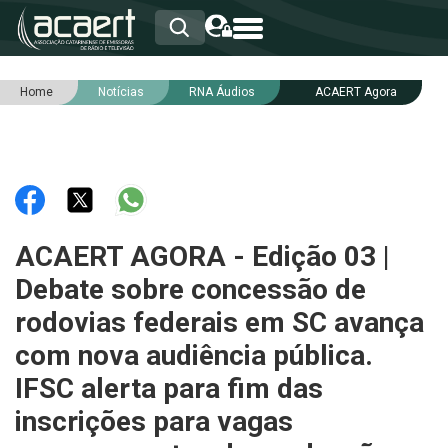
Home
Notícias
RNA Áudios
ACAERT Agora
HOME
INSTITUCIONAL
ASSOCIADOS
RCA
RNA
NOTÍCIAS
SERVIÇOS
ACAERT AGORA - Edição 03 |
INTEGRIDADE
Debate sobre concessão de
rodovias federais em SC avança
com nova audiência pública.
IFSC alerta para fim das
inscrições para vagas