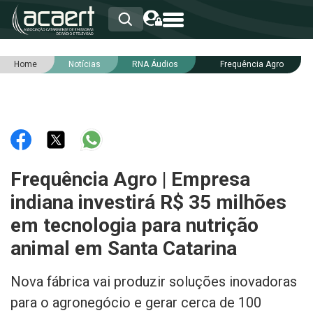
Home
Notícias
RNA Áudios
Frequência Agro
HOME
INSTITUCIONAL
ASSOCIADOS
RCA
RNA
NOTÍCIAS
SERVIÇOS
Frequência Agro | Empresa
INTEGRIDADE
indiana investirá R$ 35 milhões
em tecnologia para nutrição
animal em Santa Catarina
Nova fábrica vai produzir soluções inovadoras
para o agronegócio e gerar cerca de 100