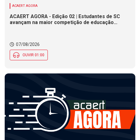
ACAERT AGORA
ACAERT AGORA - Edição 02 | Estudantes de SC
avançam na maior competição de educação
profissional do mundo. Evento nacional de
cerâmica analisa indústria em SC. Alesc encerra
inscrições para Certificação de Responsabilidade
07/08/2026
Social nesta sexta (7)
OUVIR 01:00