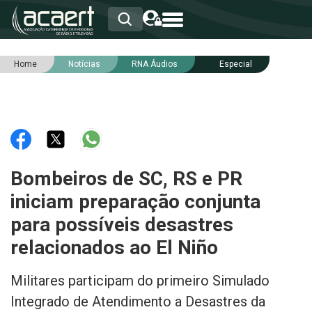
Home
Notícias
RNA Áudios
Especial
HOME
INSTITUCIONAL
ASSOCIADOS
RCA
RNA
NOTÍCIAS
SERVIÇOS
Bombeiros de SC, RS e PR
INTEGRIDADE
iniciam preparação conjunta
para possíveis desastres
relacionados ao El Niño
Militares participam do primeiro Simulado
Integrado de Atendimento a Desastres da