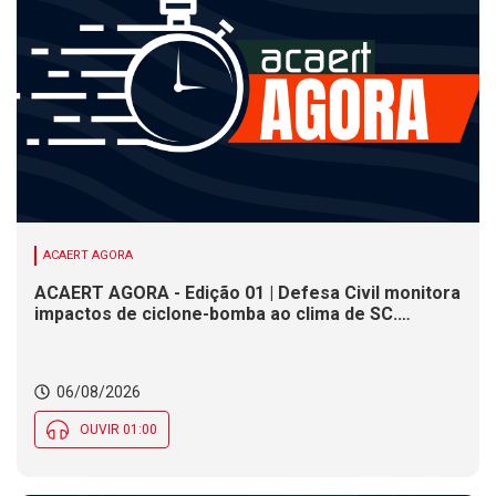
ACAERT AGORA
ACAERT AGORA - Edição 01 | Defesa Civil monitora
impactos de ciclone-bomba ao clima de SC.
SENAI/SC conclui seletivas para a maior
competição de educação profissional do mundo.
Município de SC encerra inscrições para processo
06/08/2026
seletivo nesta quinta (6)
OUVIR 01:00