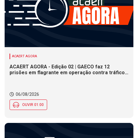
ACAERT AGORA
ACAERT AGORA - Edição 02 | GAECO faz 12
prisões em flagrante em operação contra tráfico
de drogas em SC. DNIT alerta para interdições a
partir desta quinta (6) em rodovia federal de SC.
Evento debate tendências da indústria nacional de
06/08/2026
cerâmica em SC
OUVIR 01:00