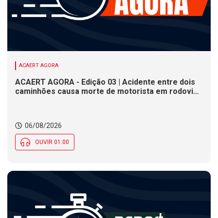
ACAERT AGORA
ACAERT AGORA - Edição 03 | Acidente entre dois
caminhões causa morte de motorista em rodovia
federal de SC. Seminário estadual debate práticas
de vigilância sanitária em SC. Rodeio Crioulo
Nacional recebe 15 mil pessoas a partir desta
06/08/2026
quinta (6) em SC
OUVIR 01:00