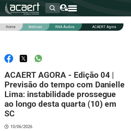
Home
Notícias
RNA Áudios
ACAERT Agora
HOME
INSTITUCIONAL
ASSOCIADOS
RCA
RNA
NOTÍCIAS
SERVIÇOS
ACAERT AGORA - Edição 04 |
INTEGRIDADE
Previsão do tempo com Danielle
Lima: instabilidade prossegue
ao longo desta quarta (10) em
SC
10/06/2026