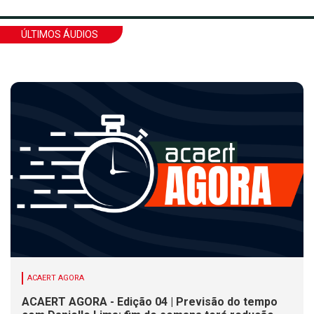
ÚLTIMOS ÁUDIOS
ACAERT AGORA
ACAERT AGORA - Edição 04 | Previsão do tempo