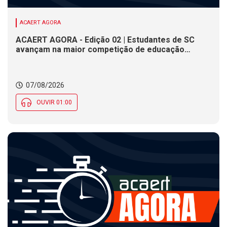
ACAERT AGORA
ACAERT AGORA - Edição 02 | Estudantes de SC
avançam na maior competição de educação
profissional do mundo. Evento nacional de
cerâmica analisa indústria em SC. Alesc encerra
inscrições para Certificação de Responsabilidade
07/08/2026
Social nesta sexta (7)
OUVIR 01:00