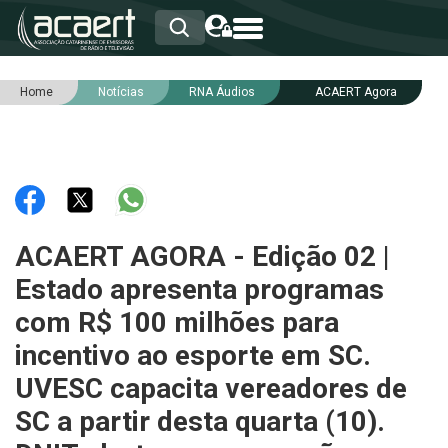
Home
Notícias
RNA Áudios
ACAERT Agora
HOME
INSTITUCIONAL
ASSOCIADOS
RCA
RNA
NOTÍCIAS
SERVIÇOS
ACAERT AGORA - Edição 02 |
INTEGRIDADE
Estado apresenta programas
com R$ 100 milhões para
incentivo ao esporte em SC.
UVESC capacita vereadores de
SC a partir desta quarta (10).