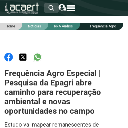
Home
Notícias
RNA Áudios
Frequência Agro
HOME
INSTITUCIONAL
ASSOCIADOS
RCA
RNA
NOTÍCIAS
SERVIÇOS
Frequência Agro Especial |
INTEGRIDADE
Pesquisa da Epagri abre
caminho para recuperação
ambiental e novas
oportunidades no campo
Estudo vai mapear remanescentes de