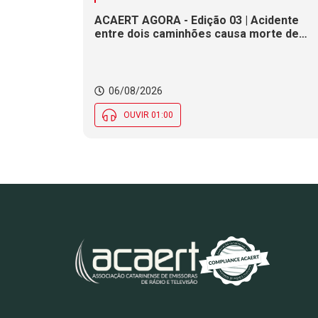
ACAERT AGORA - Edição 03 | Acidente
entre dois caminhões causa morte de
motorista em rodovia federal de SC.
Seminário estadual debate práticas de
vigilância sanitária em SC. Rodeio Crioulo
Nacional recebe 15 mil pessoas a partir
06/08/2026
desta quinta (6) em SC
OUVIR 01:00