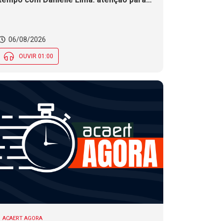
risco de temporais e vendaval nesta
quinta (6) em SC
06/08/2026
OUVIR 01:00
ACAERT AGORA