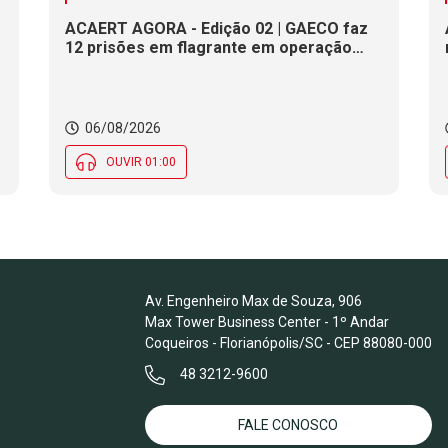
ACAERT AGORA - Edição 02 | GAECO faz
12 prisões em flagrante em operação
contra tráfico de drogas em SC. DNIT
alerta para interdições a partir desta
quinta (6) em rodovia federal de SC.
Evento debate tendências da indústria
06/08/2026
nacional de cerâmica em SC
OUVIR 01:00
Av. Engenheiro Max de Souza, 906
Max Tower Business Center - 1º Andar
Coqueiros - Florianópolis/SC - CEP 88080-000
48 3212-9600
FALE CONOSCO