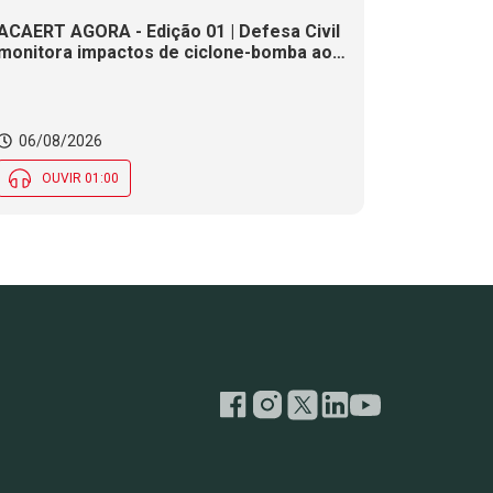
ACAERT AGORA - Edição 01 | Defesa Civil
monitora impactos de ciclone-bomba ao
clima de SC. SENAI/SC conclui seletivas
para a maior competição de educação
profissional do mundo. Município de SC
encerra inscrições para processo
06/08/2026
seletivo nesta quinta (6)
OUVIR 01:00