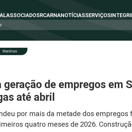
NAL
ASSOCIADOS
RCA
RNA
NOTÍCIAS
SERVIÇOS
INTEGRI
Matérias
ra geração de empregos em S
as até abril
pondeu por mais da metade dos empregos 
rimeiros quatro meses de 2026. Construçã