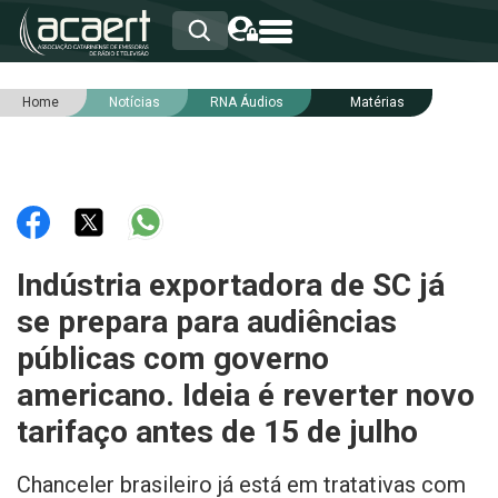
Home
Notícias
RNA Áudios
Matérias
HOME
INSTITUCIONAL
ASSOCIADOS
RCA
RNA
NOTÍCIAS
SERVIÇOS
Indústria exportadora de SC já
INTEGRIDADE
se prepara para audiências
públicas com governo
americano. Ideia é reverter novo
tarifaço antes de 15 de julho
Chanceler brasileiro já está em tratativas com