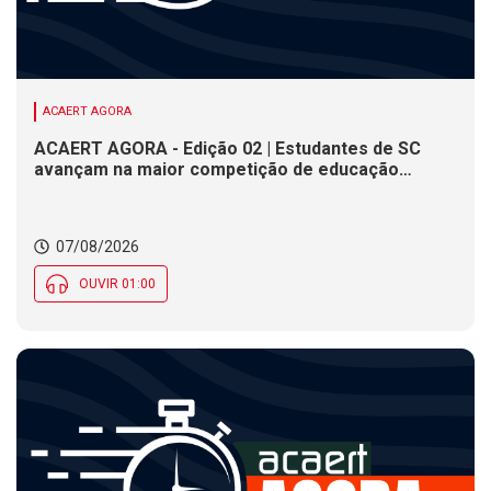
ACAERT AGORA
ACAERT AGORA - Edição 02 | Estudantes de SC
avançam na maior competição de educação
profissional do mundo. Evento nacional de
cerâmica analisa indústria em SC. Alesc encerra
inscrições para Certificação de Responsabilidade
07/08/2026
Social nesta sexta (7)
OUVIR 01:00