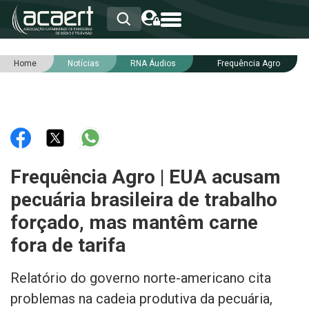
Home
Notícias
RNA Áudios
Frequência Agro
HOME
INSTITUCIONAL
ASSOCIADOS
RCA
RNA
NOTÍCIAS
SERVIÇOS
Frequência Agro | EUA acusam
INTEGRIDADE
pecuária brasileira de trabalho
forçado, mas mantêm carne
fora de tarifa
Relatório do governo norte-americano cita
problemas na cadeia produtiva da pecuária,