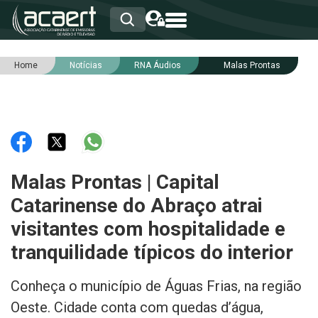
Home
Notícias
RNA Áudios
Malas Prontas
HOME
INSTITUCIONAL
ASSOCIADOS
RCA
RNA
NOTÍCIAS
SERVIÇOS
Malas Prontas | Capital
INTEGRIDADE
Catarinense do Abraço atrai
visitantes com hospitalidade e
tranquilidade típicos do interior
Conheça o município de Águas Frias, na região
Oeste. Cidade conta com quedas d’água,