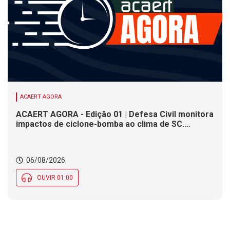
ACAERT AGORA
ACAERT AGORA - Edição 01 | Defesa Civil monitora
impactos de ciclone-bomba ao clima de SC.
SENAI/SC conclui seletivas para a maior
competição de educação profissional do mundo.
Município de SC encerra inscrições para processo
06/08/2026
seletivo nesta quinta (6)
OUVIR 01:00