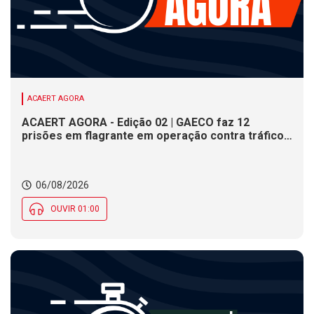
ACAERT AGORA
ACAERT AGORA - Edição 02 | GAECO faz 12
prisões em flagrante em operação contra tráfico
de drogas em SC. DNIT alerta para interdições a
partir desta quinta (6) em rodovia federal de SC.
Evento debate tendências da indústria nacional de
06/08/2026
cerâmica em SC
OUVIR 01:00