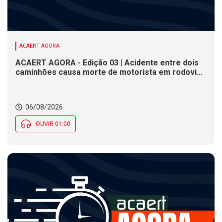
ACAERT AGORA
ACAERT AGORA - Edição 03 | Acidente entre dois
caminhões causa morte de motorista em rodovia
federal de SC. Seminário estadual debate práticas
de vigilância sanitária em SC. Rodeio Crioulo
Nacional recebe 15 mil pessoas a partir desta
06/08/2026
quinta (6) em SC
OUVIR 01:00