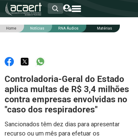
Home
Notícias
RNA Áudios
Matérias
HOME
INSTITUCIONAL
ASSOCIADOS
RCA
RNA
NOTÍCIAS
SERVIÇOS
Controladoria-Geral do Estado
INTEGRIDADE
aplica multas de R$ 3,4 milhões
contra empresas envolvidas no
"caso dos respiradores"
Sancionados têm dez dias para apresentar
recurso ou um mês para efetuar os