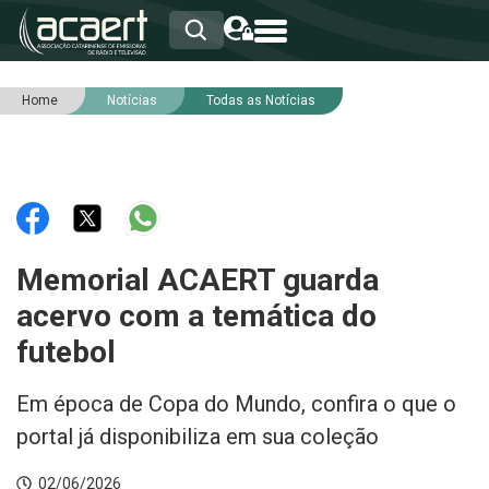
Home
Notícias
Todas as Notícias
HOME
INSTITUCIONAL
ASSOCIADOS
RCA
RNA
NOTÍCIAS
SERVIÇOS
Memorial ACAERT guarda
INTEGRIDADE
acervo com a temática do
futebol
Em época de Copa do Mundo, confira o que o
portal já disponibiliza em sua coleção
02/06/2026