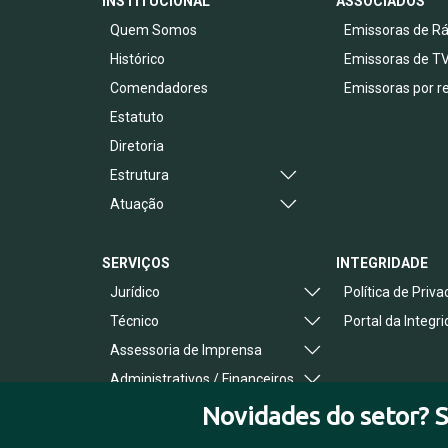
INSTITUCIONAL
ASSOCIADOS
Quem Somos
Emissoras de Rá
Histórico
Emissoras de T
Comendadores
Emissoras por r
Estatuto
Diretoria
Estrutura
Atuação
SERVIÇOS
INTEGRIDADE
Jurídico
Política de Priv
Técnico
Portal da Integr
Assessoria de Imprensa
Administrativos / Financeiros
Benefícios ao Associado
Novidades do setor? S