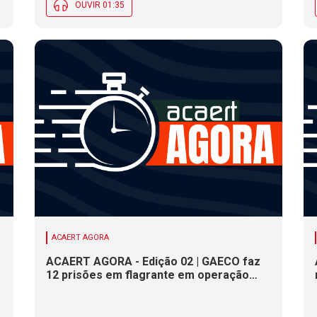
OUVIR 01:35
ACAERT AGORA
ACAERT AGORA - Edição 02 | GAECO faz
12 prisões em flagrante em operação
contra tráfico de drogas em SC. DNIT
alerta para interdições a partir desta
quinta (6) em rodovia federal de SC.