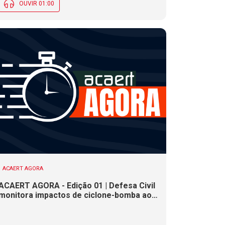
OUVIR 01:00
ACAERT AGORA
ACAERT AGORA - Edição 01 | Defesa Civil
monitora impactos de ciclone-bomba ao
clima de SC. SENAI/SC conclui seletivas
para a maior competição de educação
profissional do mundo. Município de SC