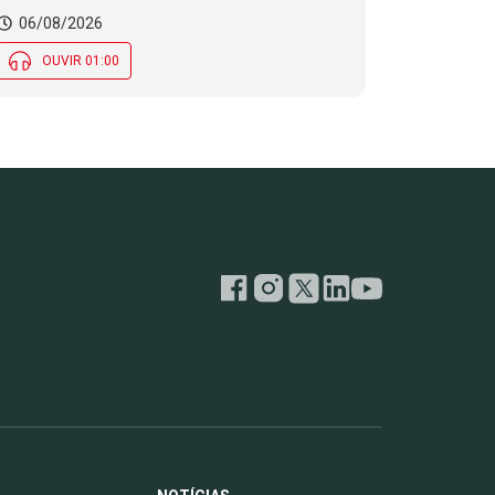
encerra inscrições para processo
06/08/2026
seletivo nesta quinta (6)
OUVIR 01:00