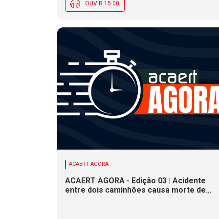
OUVIR 15:00
ACAERT AGORA
ACAERT AGORA - Edição 03 | Acidente
entre dois caminhões causa morte de
motorista em rodovia federal de SC.
Seminário estadual debate práticas de
vigilância sanitária em SC. Rodeio Crioulo