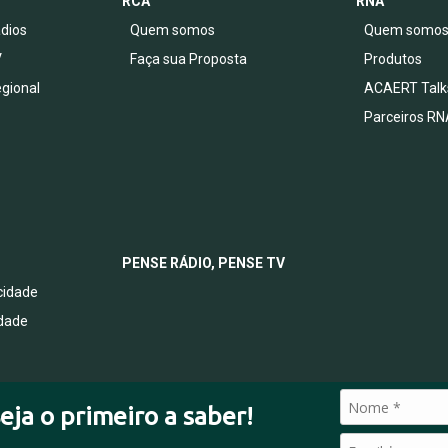
RCA
RNA
dios
Quem somos
Quem somo
V
Faça sua Proposta
Produtos
egional
ACAERT Talk
Parceiros RN
PENSE RÁDIO, PENSE TV
acidade
idade
eja o primeiro a saber!