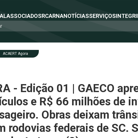
NAL
ASSOCIADOS
RCA
RNA
NOTÍCIAS
SERVIÇOS
INTEGRI
ACAERT Agora
 - Edição 01 | GAECO apr
ículos e R$ 66 milhões de i
ageiro. Obras deixam trâns
em rodovias federais de SC. 