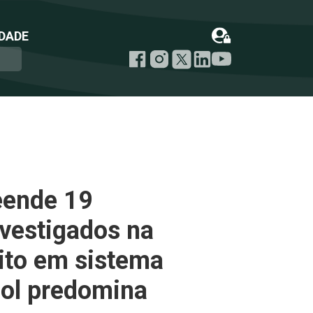
DADE
eende 19
nvestigados na
ito em sistema
Sol predomina