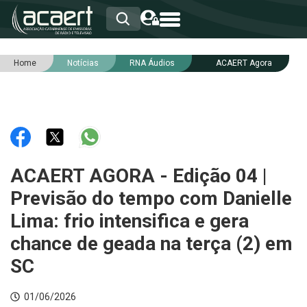
Home
Notícias
RNA Áudios
ACAERT Agora
HOME
INSTITUCIONAL
ASSOCIADOS
RCA
RNA
NOTÍCIAS
SERVIÇOS
ACAERT AGORA - Edição 04 |
INTEGRIDADE
Previsão do tempo com Danielle
Lima: frio intensifica e gera
chance de geada na terça (2) em
SC
01/06/2026