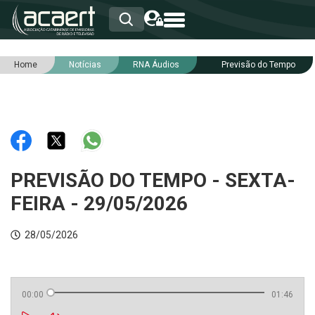
Home
Notícias
RNA Áudios
Previsão do Tempo
HOME
INSTITUCIONAL
ASSOCIADOS
RCA
RNA
NOTÍCIAS
SERVIÇOS
PREVISÃO DO TEMPO - SEXTA-
INTEGRIDADE
FEIRA - 29/05/2026
28/05/2026
00:00
01:46