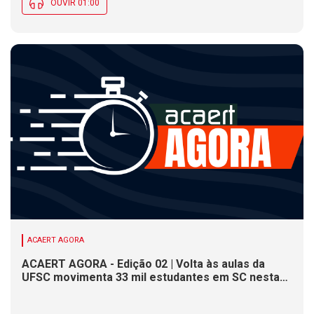
OUVIR 01:00
ACAERT AGORA
ACAERT AGORA - Edição 02 | Volta às aulas da
UFSC movimenta 33 mil estudantes em SC nesta
segunda (10). DNIT alerta para operações pare e
siga em rodovia federal de SC. Defesa Civil