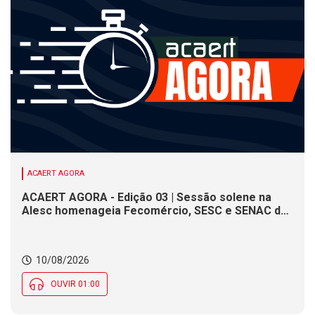
ACAERT AGORA
ACAERT AGORA - Edição 03 | Sessão solene na
Alesc homenageia Fecomércio, SESC e SENAC de
SC. Problemas no asfalto dificultam trânsito em
serra de SC, aponta PRF. Maré alta gera risco de
alagamentos costeiros nesta segunda (10) em SC
10/08/2026
OUVIR 01:00