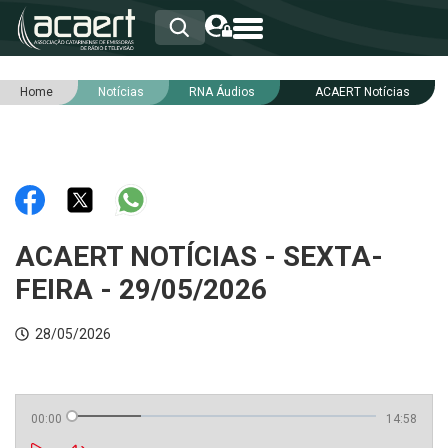
Home
Notícias
RNA Áudios
ACAERT Notícias
HOME
INSTITUCIONAL
ASSOCIADOS
RCA
RNA
NOTÍCIAS
SERVIÇOS
ACAERT NOTÍCIAS - SEXTA-
INTEGRIDADE
FEIRA - 29/05/2026
28/05/2026
00:00
14:58