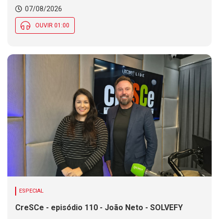
Chance de chuva diminui ao longo do dia, mas se
07/08/2026
mantém em parte de SC
OUVIR 01:00
ESPECIAL
CreSCe - episódio 110 - João Neto - SOLVEFY