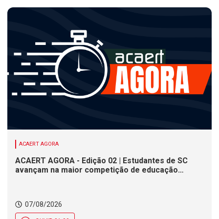
ACAERT AGORA
ACAERT AGORA - Edição 02 | Estudantes de SC
avançam na maior competição de educação
profissional do mundo. Evento nacional de
cerâmica analisa indústria em SC. Alesc encerra
inscrições para Certificação de Responsabilidade
07/08/2026
Social nesta sexta (7)