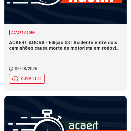
ACAERT AGORA
ACAERT AGORA - Edição 03 | Acidente entre dois
caminhões causa morte de motorista em rodovia
federal de SC. Seminário estadual debate práticas
de vigilância sanitária em SC. Rodeio Crioulo
Nacional recebe 15 mil pessoas a partir desta
06/08/2026
quinta (6) em SC
OUVIR 01:00