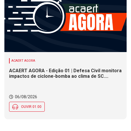
ACAERT AGORA
ACAERT AGORA - Edição 01 | Defesa Civil monitora
impactos de ciclone-bomba ao clima de SC.
SENAI/SC conclui seletivas para a maior
competição de educação profissional do mundo.
Município de SC encerra inscrições para processo
06/08/2026
seletivo nesta quinta (6)
OUVIR 01:00