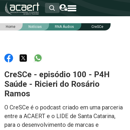
Home
Notícias
RNA Áudios
CreSCe
HOME
INSTITUCIONAL
ASSOCIADOS
RCA
RNA
NOTÍCIAS
SERVIÇOS
CreSCe - episódio 100 - P4H
INTEGRIDADE
Saúde - Ricieri do Rosário
Ramos
O CreSCe é o podcast criado em uma parceria
entre a ACAERT e o LIDE de Santa Catarina,
para o desenvolvimento de marcas e