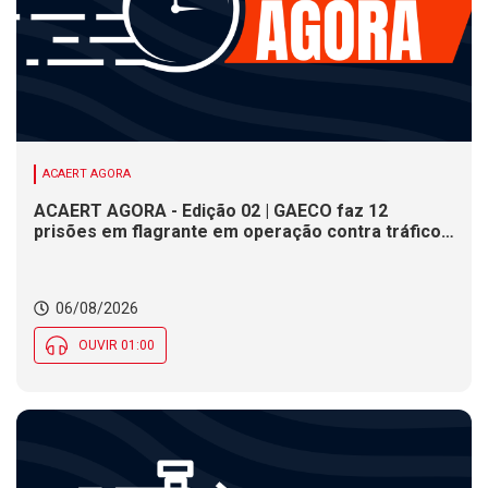
ACAERT AGORA
ACAERT AGORA - Edição 02 | GAECO faz 12
prisões em flagrante em operação contra tráfico
de drogas em SC. DNIT alerta para interdições a
partir desta quinta (6) em rodovia federal de SC.
Evento debate tendências da indústria nacional de
06/08/2026
cerâmica em SC
OUVIR 01:00