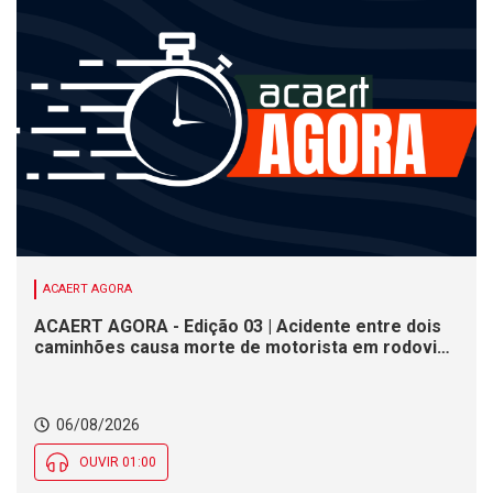
ACAERT AGORA
ACAERT AGORA - Edição 03 | Acidente entre dois
caminhões causa morte de motorista em rodovia
federal de SC. Seminário estadual debate práticas
de vigilância sanitária em SC. Rodeio Crioulo
Nacional recebe 15 mil pessoas a partir desta
06/08/2026
quinta (6) em SC
OUVIR 01:00