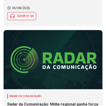
competição de educação profissional do mundo.
Município de SC encerra inscrições para processo
06/08/2026
seletivo nesta quinta (6)
OUVIR 01:00
RADAR DA COMUNICAÇÃO
Radar da Comunicação: Mídia regional ganha força