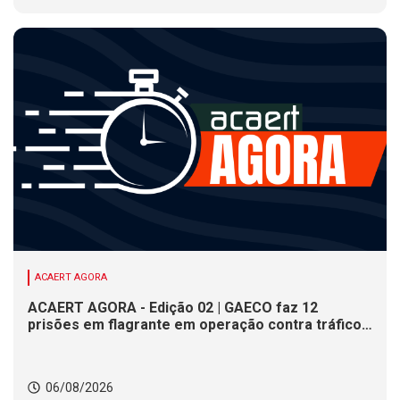
ACAERT AGORA
ACAERT AGORA - Edição 02 | GAECO faz 12
prisões em flagrante em operação contra tráfico
de drogas em SC. DNIT alerta para interdições a
partir desta quinta (6) em rodovia federal de SC.
Evento debate tendências da indústria nacional de
06/08/2026
cerâmica em SC