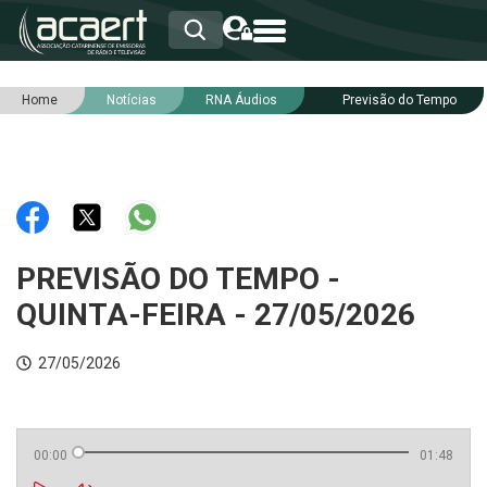
Home
Notícias
RNA Áudios
Previsão do Tempo
HOME
INSTITUCIONAL
ASSOCIADOS
RCA
RNA
NOTÍCIAS
SERVIÇOS
PREVISÃO DO TEMPO -
INTEGRIDADE
QUINTA-FEIRA - 27/05/2026
27/05/2026
00:00
01:48