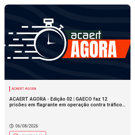
ACAERT AGORA
ACAERT AGORA - Edição 02 | GAECO faz 12
prisões em flagrante em operação contra tráfico
de drogas em SC. DNIT alerta para interdições a
partir desta quinta (6) em rodovia federal de SC.
Evento debate tendências da indústria nacional de
06/08/2026
cerâmica em SC