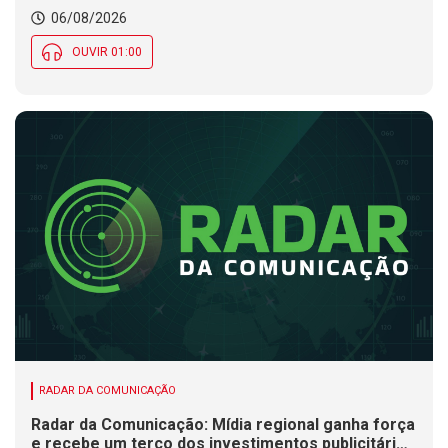
Município de SC encerra inscrições para processo
06/08/2026
seletivo nesta quinta (6)
OUVIR 01:00
RADAR DA COMUNICAÇÃO
Radar da Comunicação: Mídia regional ganha força
e recebe um terço dos investimentos publicitários