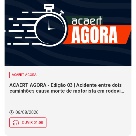
ACAERT AGORA
ACAERT AGORA - Edição 03 | Acidente entre dois
caminhões causa morte de motorista em rodovia
federal de SC. Seminário estadual debate práticas
de vigilância sanitária em SC. Rodeio Crioulo
Nacional recebe 15 mil pessoas a partir desta
06/08/2026
quinta (6) em SC
OUVIR 01:00