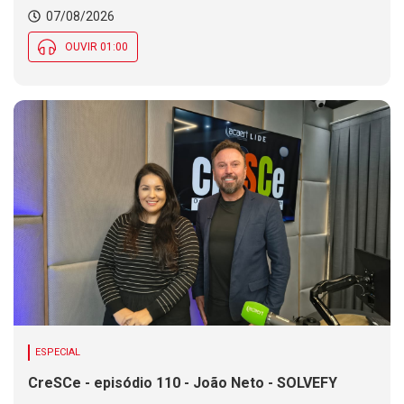
Chance de chuva diminui ao longo do dia, mas se
07/08/2026
mantém em parte de SC
OUVIR 01:00
ESPECIAL
CreSCe - episódio 110 - João Neto - SOLVEFY