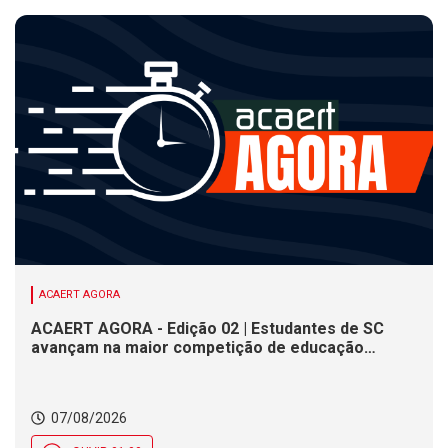
ACAERT AGORA
ACAERT AGORA - Edição 02 | Estudantes de SC
avançam na maior competição de educação
profissional do mundo. Evento nacional de
cerâmica analisa indústria em SC. Alesc encerra
inscrições para Certificação de Responsabilidade
07/08/2026
Social nesta sexta (7)