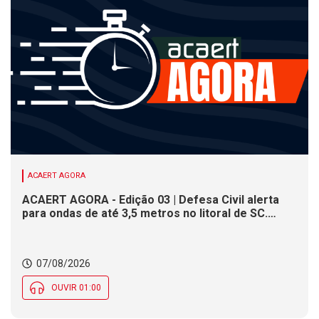
ACAERT AGORA
ACAERT AGORA - Edição 03 | Defesa Civil alerta
para ondas de até 3,5 metros no litoral de SC.
Município de SC encerra inscrições para concurso
público nesta sexta (7). Festa das Origens celebra
tradições indígenas e de imigrantes em SC
07/08/2026
OUVIR 01:00