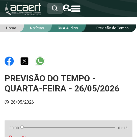
Home
Notícias
RNA Áudios
Previsão do Tempo
HOME
INSTITUCIONAL
ASSOCIADOS
RCA
RNA
NOTÍCIAS
SERVIÇOS
PREVISÃO DO TEMPO -
INTEGRIDADE
QUARTA-FEIRA - 26/05/2026
26/05/2026
00:00
01:16