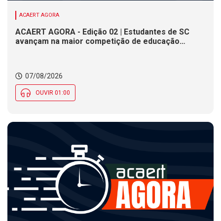
ACAERT AGORA
ACAERT AGORA - Edição 02 | Estudantes de SC
avançam na maior competição de educação
profissional do mundo. Evento nacional de
cerâmica analisa indústria em SC. Alesc encerra
inscrições para Certificação de Responsabilidade
07/08/2026
Social nesta sexta (7)
OUVIR 01:00