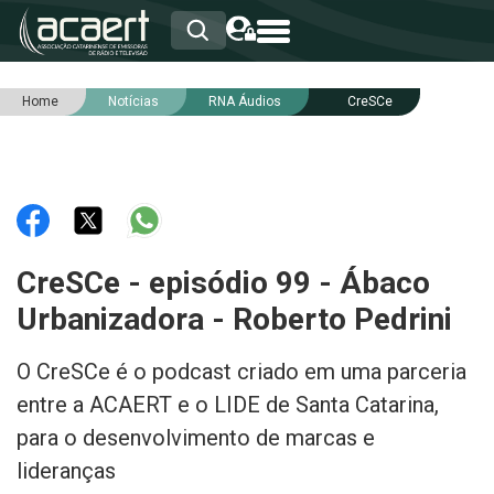
Home
Notícias
RNA Áudios
CreSCe
HOME
INSTITUCIONAL
ASSOCIADOS
RCA
RNA
NOTÍCIAS
SERVIÇOS
CreSCe - episódio 99 - Ábaco
INTEGRIDADE
Urbanizadora - Roberto Pedrini
O CreSCe é o podcast criado em uma parceria
entre a ACAERT e o LIDE de Santa Catarina,
para o desenvolvimento de marcas e
lideranças