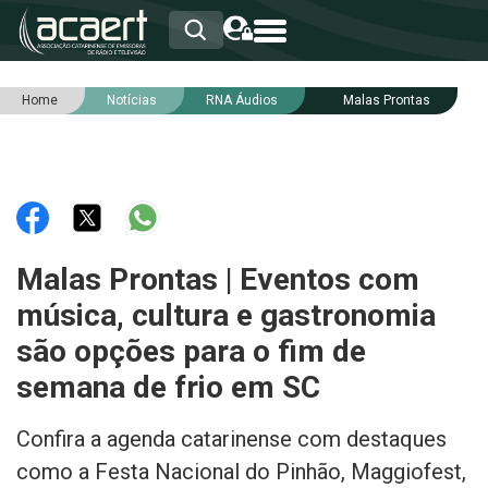
Home
Notícias
RNA Áudios
Malas Prontas
HOME
INSTITUCIONAL
ASSOCIADOS
RCA
RNA
NOTÍCIAS
SERVIÇOS
Malas Prontas | Eventos com
INTEGRIDADE
música, cultura e gastronomia
são opções para o fim de
semana de frio em SC
Confira a agenda catarinense com destaques
como a Festa Nacional do Pinhão, Maggiofest,