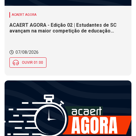
ACAERT AGORA
ACAERT AGORA - Edição 02 | Estudantes de SC
avançam na maior competição de educação
profissional do mundo. Evento nacional de
cerâmica analisa indústria em SC. Alesc encerra
inscrições para Certificação de Responsabilidade
07/08/2026
Social nesta sexta (7)
OUVIR 01:00